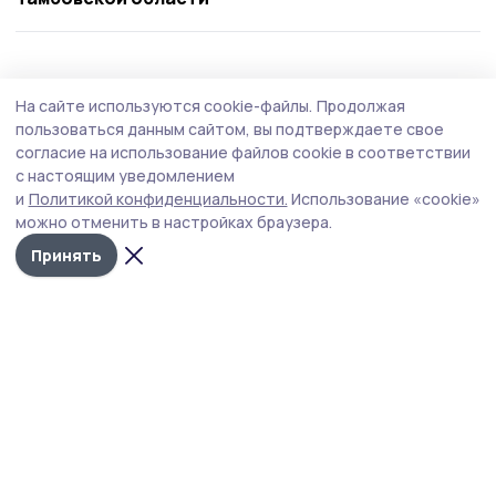
Спорт
5 августа , 16:12
На сайте используются cookie-файлы.
Продолжая
Мероприятия в честь Дня физкультурника
пользоваться данным сайтом, вы подтверждаете свое
в Кирсанове открыли соревнования по
согласие на использование файлов cookie в соответствии
с настоящим уведомлением
пляжному волейболу
и
Политикой конфиденциальности.
Использование «cookie»
В преддверии профессионального праздника — Дня
можно отменить в настройках браузера.
физкультурника — была организована серия
Принять
спортивных мероприятий, приуроченных к данному
событию.