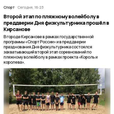
Спорт
Сегодня, 16:23
Второй этап по пляжному волейболу в
преддверии Дня физкультурника прошёл в
Кирсанове
В городе Кирсанове в рамках государственной
программы «Спорт России» и в преддверии
празднования Дня физкультурника состоялся
захватывающий второй этап соревнований по
пляжному волейболу в рамках проекта «Король и
королева».