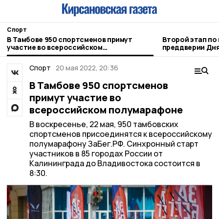
Спорт
В Тамбове 950 спортсменов примут
Второй этап по 
участие во всероссийском
преддверии Дня физкультурника прошёл
полумарафоне
в Кирсанове
Спорт
20 мая 2022, 20:36
В Тамбове 950 спортсменов
примут участие во
всероссийском полумарафоне
В воскресенье, 22 мая, 950 тамбовских
спортсменов присоединятся к всероссийскому
полумарафону ЗаБег.РФ. Синхронный старт
участников в 85 городах России от
Калининграда до Владивостока состоится в
8:30.