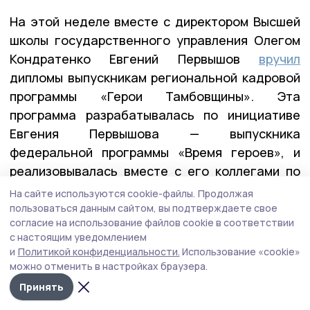
На этой неделе вместе с директором Высшей
школы государственного управления Олегом
Кондратенко Евгений Первышов
вручил
дипломы выпускникам региональной кадровой
программы «Герои Тамбовщины». Эта
программа разрабатывалась по инициативе
Евгения Первышова — выпускника
федеральной программы «Время героев», и
реализовывалась вместе с его коллегами по
программе — Алексеем Кондратьевым и
На сайте используются cookie-файлы.
Продолжая
Константином Кутейниковым. Заявку в
пользоваться данным сайтом, вы подтверждаете свое
согласие на использование файлов cookie в соответствии
программу подали почти 400 участников и
с настоящим уведомлением
ветеранов СВО. После всех вступительных
и
Политикой конфиденциальности.
Использование «cookie»
испытаний участниками первого потока стали
можно отменить в настройках браузера.
27 ребят.
Принять