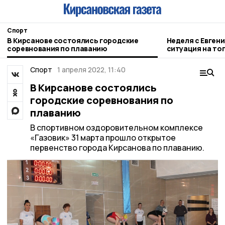
Спорт
В Кирсанове состоялись городские
Неделя с Евген
соревнования по плаванию
ситуация на то
городе и приор
Спорт
1 апреля 2022, 11:40
В Кирсанове состоялись
городские соревнования по
плаванию
В спортивном оздоровительном комплексе
«Газовик» 31 марта прошло открытое
первенство города Кирсанова по плаванию.