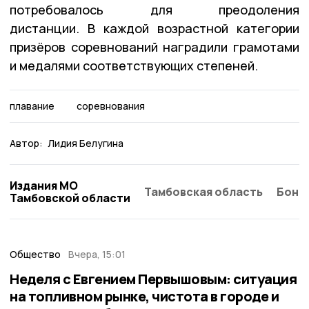
потребовалось для преодоления
дистанции. В каждой возрастной категории
призёров соревнований наградили грамотами
и медалями соответствующих степеней.
плавание
соревнования
Автор:
Лидия Белугина
Издания МО
Тамбовская область
Бонд
Тамбовской области
Общество
Вчера, 15:01
Неделя с Евгением Первышовым: ситуация
на топливном рынке, чистота в городе и