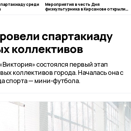
спартакиаду среди
Мероприятия в честь Дня
в
физкультурника в Кирсанове открыли
соревнования по пляжному волейболу
провели спартакиаду
ых коллективов
«Виктория» состоялся первый этап
вых коллективов города. Началась она с
да спорта — мини-футбола.