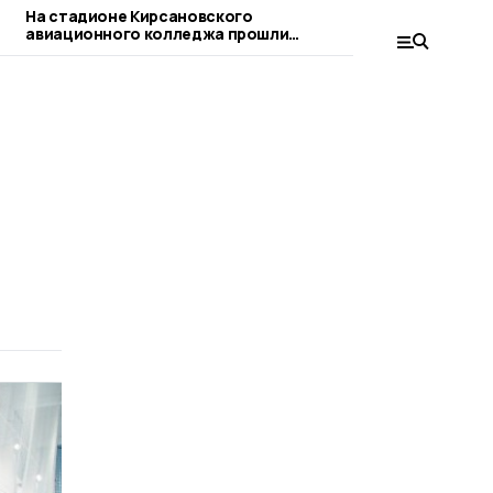
На стадионе Кирсановского
В Кирсанове 
авиационного колледжа прошли
проводятся ле
очередные матчи по футболу