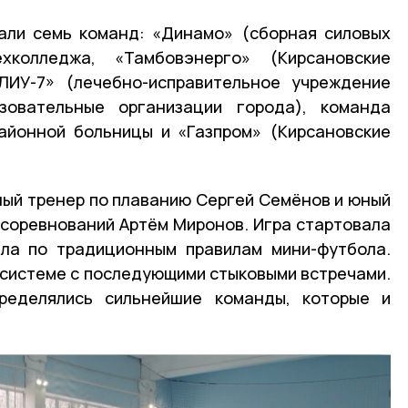
али семь команд: «Динамо» (сборная силовых
ехколледжа, «Тамбовэнерго» (Кирсановские
 ЛИУ-7» (лечебно-исправительное учреждение
зовательные организации города), команда
айонной больницы и «Газпром» (Кирсановские
ный тренер по плаванию Сергей Семёнов и юный
 соревнований Артём Миронов. Игра стартовала
ила по традиционным правилам мини-футбола.
й системе с последующими стыковыми встречами.
ределялись сильнейшие команды, которые и