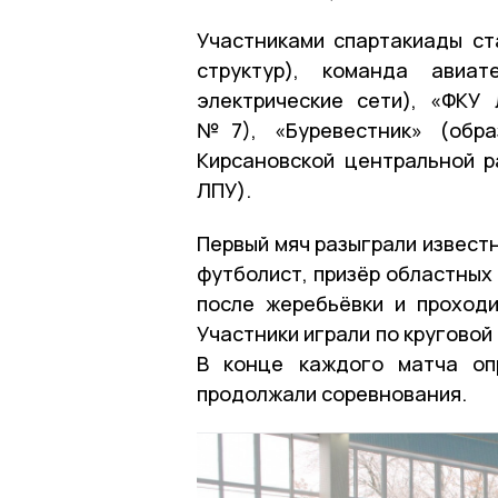
Участниками спартакиады ст
структур), команда авиат
электрические сети), «ФКУ
№7), «Буревестник» (обра
Кирсановской центральной р
ЛПУ).
Первый мяч разыграли извест
футболист, призёр областных
после жеребьёвки и проход
Участники играли по кругово
В конце каждого матча оп
продолжали соревнования.