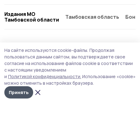
Издания МО
Тамбовская область
Бонд
Тамбовской области
Общество
Вчера, 11:11
На сайте используются cookie-файлы.
Продолжая
Тамбовчане активно сообщали о
пользоваться данным сайтом, вы подтверждаете свое
проблемах в области благоустройства и
согласие на использование файлов cookie в соответствии
с настоящим уведомлением
содержания дорог
и
Политикой конфиденциальности.
Использование «cookie»
На минувшей неделе, с 25 по 31 июля, сотрудники
можно отменить в настройках браузера.
Центра управления регионом Тамбовской области
Принять
обработали и передали на исполнение 1143 сообщения
от жителей.