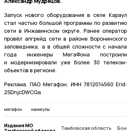
Александр Мудрецов.
Запуск нового оборудования в селе Караул
стал частью большой программы по развитию
сети в Инжавинском округе. Ранее оператор
провёл апгрейд сети в районе Воронинского
заповедника, а в общей сложности с начала
года инженеры МегаФона построили
и модернизировали уже более 30 телеком-
объектов в регионе.
Реклама. ПАО Мегафон. ИНН 7812014560 Erid:
2SDnjcDWCQa
мегафон
каникулы
Издания МО
Тамбовская область
Бонд
Тамбовской области