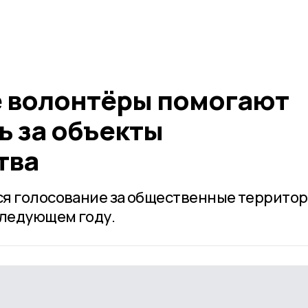
 волонтёры помогают
ь за объекты
тва
я голосование за общественные территор
следующем году.