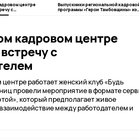
адровом центре
Выпускники региональной кадрово
речу с
программы «Герои Тамбовщины» из
ем
Кирсанова получили дипломы
ом кадровом центре
встречу с
телем
 центре работает женский клуб «Будь
тниц провели мероприятие в формате серв
отой», который предполагает живое
 взаимодействие между работодателем и