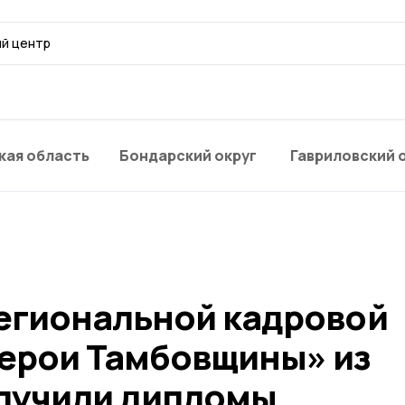
й центр
кая область
Бондарский округ
Гавриловский 
егиональной кадровой
ерои Тамбовщины» из
лучили дипломы