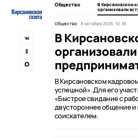
Общество
В Кирсановском к
организовали вст
предпринимател
Общество
8 октября 2025, 10:38
В Кирсановск
организовали 
предпринима
В Кирсановском кадровом
успешной». Для его учас
«Быстрое свидание с раб
двустороннее общение и
соискателем.