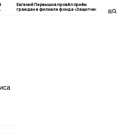
й
Евгений Первышов провёл приём
Начался в
граждан в филиале фонда «Защитники
профилак
Отечества»
«Нетрезвы
иса