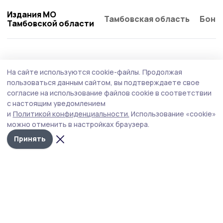
Издания МО
Тамбовская область
Бонд
Тамбовской области
Общество
Сегодня, 11:01
На сайте используются cookie-файлы.
Продолжая
Начался второй этап оперативно-
пользоваться данным сайтом, вы подтверждаете свое
профилактического мероприятия
согласие на использование файлов cookie в соответствии
с настоящим уведомлением
«Нетрезвый водитель»
и
Политикой конфиденциальности.
Использование «cookie»
Отдел Госавтоинспекции МОМВД России
можно отменить в настройках браузера.
«Кирсановский» информирует участников дорожного
Принять
движения о проведении на территории обслуживания
профилактического мероприятия «Нетрезвый
водитель» — с 7 по 9 августа 2026 года.