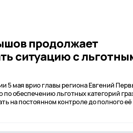
ышов продолжает
ть ситуацию с льготны
и 5 мая врио главы региона Евгений Пер
ю по обеспечению льготных категорий гр
ть на постоянном контроле до полного её