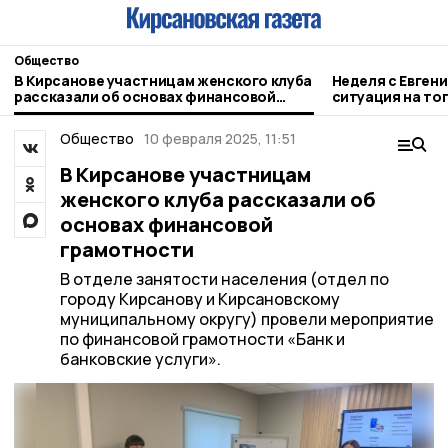
Общество
В Кирсанове участницам женского клуба
Неделя с Евген
рассказали об основах финансовой
ситуация на то
грамотности
городе и приор
Общество
10 февраля 2025, 11:51
В Кирсанове участницам
женского клуба рассказали об
основах финансовой
грамотности
В отделе занятости населения (отдел по
городу Кирсанову и Кирсановскому
муниципальному округу) провели мероприятие
по финансовой грамотности «Банк и
банковские услуги».