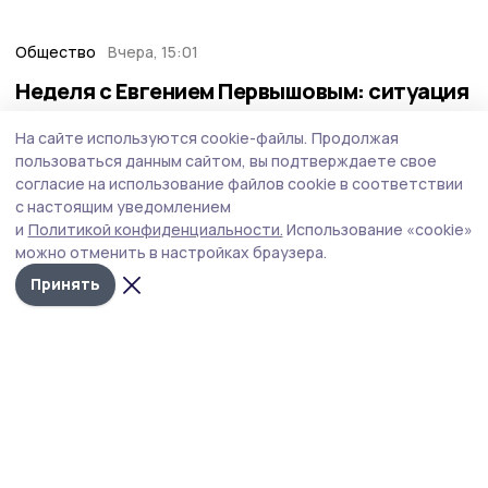
Общество
Вчера, 15:01
Неделя с Евгением Первышовым: ситуация
на топливном рынке, чистота в городе и
На сайте используются cookie-файлы.
Продолжая
приоритеты образования
пользоваться данным сайтом, вы подтверждаете свое
Губернатор держит на контроле ситуацию с бензином,
согласие на использование файлов cookie в соответствии
требует навести порядок с мусором в Тамбове.
с настоящим уведомлением
и
Политикой конфиденциальности.
Использование «cookie»
можно отменить в настройках браузера.
Принять