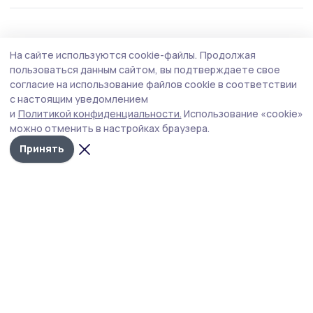
Общество
Вчера, 11:01
На сайте используются cookie-файлы.
Продолжая
Начался второй этап оперативно-
пользоваться данным сайтом, вы подтверждаете свое
профилактического мероприятия
согласие на использование файлов cookie в соответствии
с настоящим уведомлением
«Нетрезвый водитель»
и
Политикой конфиденциальности.
Использование «cookie»
Отдел Госавтоинспекции МОМВД России
можно отменить в настройках браузера.
«Кирсановский» информирует участников дорожного
Принять
движения о проведении на территории обслуживания
профилактического мероприятия «Нетрезвый
водитель» — с 7 по 9 августа 2026 года.