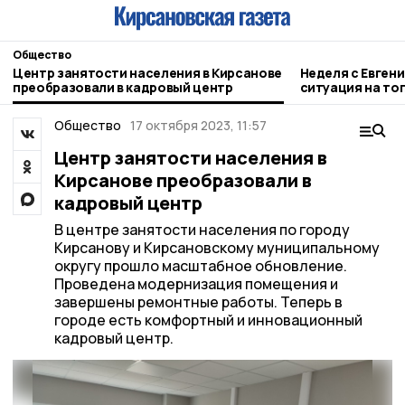
Общество
Центр занятости населения в Кирсанове
Неделя с Евген
преобразовали в кадровый центр
ситуация на то
городе и приор
Общество
17 октября 2023, 11:57
Центр занятости населения в
Кирсанове преобразовали в
кадровый центр
В центре занятости населения по городу
Кирсанову и Кирсановскому муниципальному
округу прошло масштабное обновление.
Проведена модернизация помещения и
завершены ремонтные работы. Теперь в
городе есть комфортный и инновационный
кадровый центр.