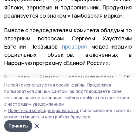
яблоки, зерновые и подсолнечник. Продукция
реализуется со знаком «Тамбовская марка».
Вместе с председателем комитета облдумы по
аграрным вопросам Сергеем Хаустовым
Евгений Первышов
проверил
модернизацию
социальных объектов, включённых в
Народную программу «Единой России».
В селе Бурнак отремонтирован ДК,
в Жердевской ЦРБ идут масштабные работы
На сайте используются cookie-файлы.
Продолжая
пользоваться данным сайтом, вы подтверждаете свое
в рамках модернизации первичного звена,
согласие на использование файлов cookie в соответствии
а капремонт школы позволит более 320 детям
с настоящим уведомлением
учиться в современных условиях. Рядом
и
Политикой конфиденциальности.
Использование «cookie»
можно отменить в настройках браузера.
со школой оборудована спортивная площадка
Принять
для сдачи норм ГТО.