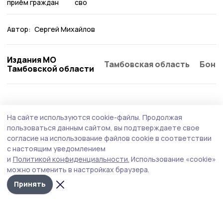
приём граждан
сво
Автор:
Сергей Михайлов
Издания МО
Тамбовская область
Бонд
Тамбовской области
Общество
Вчера, 11:01
На сайте используются cookie-файлы.
Продолжая
Начался второй этап оперативно-
пользоваться данным сайтом, вы подтверждаете свое
профилактического мероприятия
согласие на использование файлов cookie в соответствии
с настоящим уведомлением
«Нетрезвый водитель»
и
Политикой конфиденциальности.
Использование «cookie»
Отдел Госавтоинспекции МОМВД России
можно отменить в настройках браузера.
«Кирсановский» информирует участников дорожного
Принять
движения о проведении на территории обслуживания
профилактического мероприятия «Нетрезвый
водитель» — с 7 по 9 августа 2026 года.