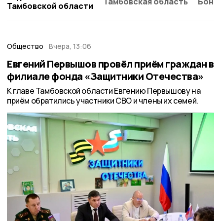
Тамбовская область
Бонд
Тамбовской области
Общество
Вчера, 13:06
Евгений Первышов провёл приём граждан в
филиале фонда «Защитники Отечества»
К главе Тамбовской области Евгению Первышову на
приём обратились участники СВО и члены их семей.