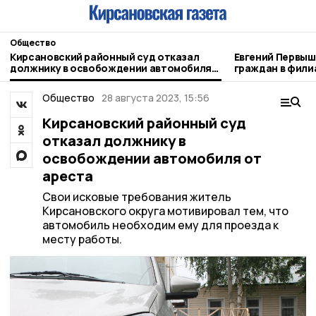
Общество
Кирсановский районный суд отказал
Евгений Первышов 
должнику в освобождении автомобиля
граждан в фили
от ареста
Отечества»
Общество
28 августа 2023, 15:56
Кирсановский районный суд
отказал должнику в
освобождении автомобиля от
ареста
Свои исковые требования житель
Кирсановского округа мотивировал тем, что
автомобиль необходим ему для проезда к
месту работы.