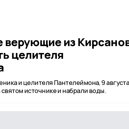
 верующие из Кирсано
ть целителя
а
еника и целителя Пантелеймона, 9 августа
 святом источнике и набрали воды.