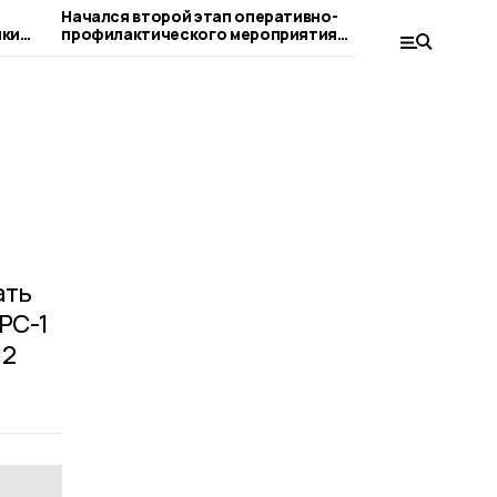
Начался второй этап оперативно-
Впервые д
ики
профилактического мероприятия
пройдёт «
«Нетрезвый водитель»
ать
РС-1
,2