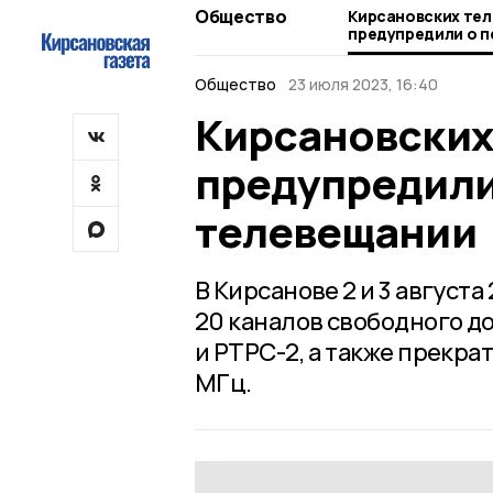
Общество
Кирсановских те
предупредили о п
телевещании
Общество
23 июля 2023, 16:40
Кирсановских
предупредили
телевещании
В Кирсанове 2 и 3 августа 
20 каналов свободного д
и РТРС-2, а также прекра
МГц.