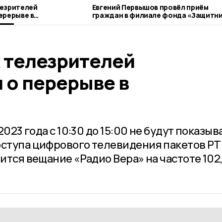
лезрителей
Евгений Первышов провёл приём
ерерыве в
граждан в филиале фонда «Защитн
Отечества»
 телезрителей
 о перерыве в
2023 года с 10:30 до 15:00 не будут показыв
оступа цифрового телевидения пакетов РТ
тится вещание «Радио Вера» на частоте 102