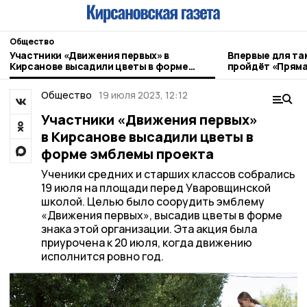
Общество
Участники «Движения первых» в
Впервые для та
Кирсанове высадили цветы в форме
пройдёт «Пряма
эмблемы проекта
Общество
19 июля 2023, 12:12
Участники «Движения первых»
в Кирсанове высадили цветы в
форме эмблемы проекта
Ученики средних и старших классов собрались
19 июля на площади перед Уваровщинской
школой. Целью было соорудить эмблему
«Движения первых», высадив цветы в форме
знака этой организации. Эта акция была
приурочена к 20 июля, когда движению
исполнится ровно год.