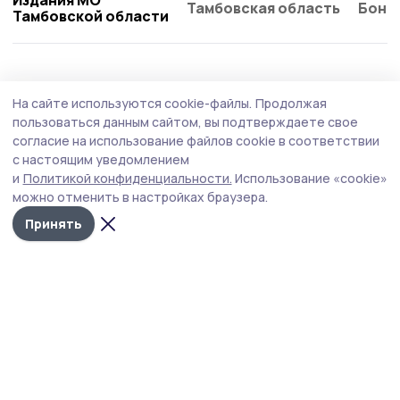
Тамбовская область
Бонд
Тамбовской области
Общество
Вчера, 11:11
На сайте используются cookie-файлы.
Продолжая
Тамбовчане активно сообщали о
пользоваться данным сайтом, вы подтверждаете свое
проблемах в области благоустройства и
согласие на использование файлов cookie в соответствии
с настоящим уведомлением
содержания дорог
и
Политикой конфиденциальности.
Использование «cookie»
На минувшей неделе, с 25 по 31 июля, сотрудники
можно отменить в настройках браузера.
Центра управления регионом Тамбовской области
Принять
обработали и передали на исполнение 1143 сообщения
от жителей.