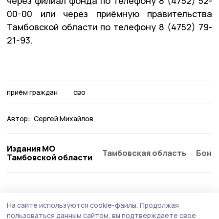
через филиал фонда по телефону 8 (4752) 52-
00-00 или через приёмную правительства
Тамбовской области по телефону 8 (4752) 79-
21-93.
приём граждан
сво
Автор:
Сергей Михайлов
Издания МО
Тамбовская область
Бонд
Тамбовской области
Общество
Сегодня, 11:01
На сайте используются cookie-файлы.
Продолжая
Начался второй этап оперативно-
пользоваться данным сайтом, вы подтверждаете свое