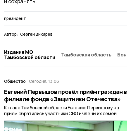
и сохранять.
президент
Автор:
Сергей Вихарев
Издания МО
Тамбовская область
Бонд
Тамбовской области
Общество
Сегодня, 13:06
Евгений Первышов провёл приём граждан в
филиале фонда «Защитники Отечества»
К главе Тамбовской области Евгению Первышову на
приём обратились участники СВО и члены их семей.