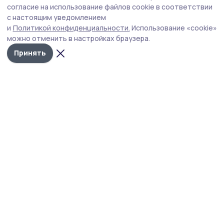
профилактического мероприятия
согласие на использование файлов cookie в соответствии
с настоящим уведомлением
«Нетрезвый водитель»
и
Политикой конфиденциальности.
Использование «cookie»
Отдел Госавтоинспекции МОМВД России
можно отменить в настройках браузера.
«Кирсановский» информирует участников дорожного
Принять
движения о проведении на территории обслуживания
профилактического мероприятия «Нетрезвый
водитель» — с 7 по 9 августа 2026 года.