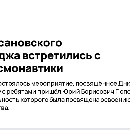
сановского
джа встретились с
смонавтики
состоялось мероприятие, посвящённое Дн
у с ребятами пришёл Юрий Борисович Попо
ьность которого была посвящена освоени
ва.