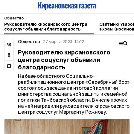
Общество
Руководителю кирсановского центра
Святыню Уваров
соцуслуг объявили благодарность
в храм Кирсано
Общество
27 марта 2023, 13:12
Руководителю кирсановского
центра соцуслуг объявили
благодарность
На базе областного Социально-
реабилитационного центра «Серебряный бор»
состоялось заседание итоговой коллегии
министерства социальной защиты и семейной
политики Тамбовской области. В числе прочих
на ней наградили руководителя кирсановского
центра соцуслуг Маргариту Рожнову.