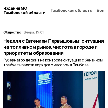
Издания МО
Тамбовская область
Бонд
Тамбовской области
Общество
Вчера, 15:01
Неделя с Евгением Первышовым: ситуация
на топливном рынке, чистота в городе и
приоритеты образования
Губернатор держит на контроле ситуацию с бензином,
требует навести порядок с мусором в Тамбове.