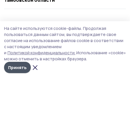
Тамбовской области
Общество
5 августа , 11:11
На сайте используются cookie-файлы.
Продолжая
Тамбовчане активно сообщали о
пользоваться данным сайтом, вы подтверждаете свое
проблемах в области благоустройства и
согласие на использование файлов cookie в соответствии
с настоящим уведомлением
содержания дорог
и
Политикой конфиденциальности.
Использование «cookie»
На минувшей неделе, с 25 по 31 июля, сотрудники
можно отменить в настройках браузера.
Центра управления регионом Тамбовской области
Принять
обработали и передали на исполнение 1143 сообщения
от жителей.