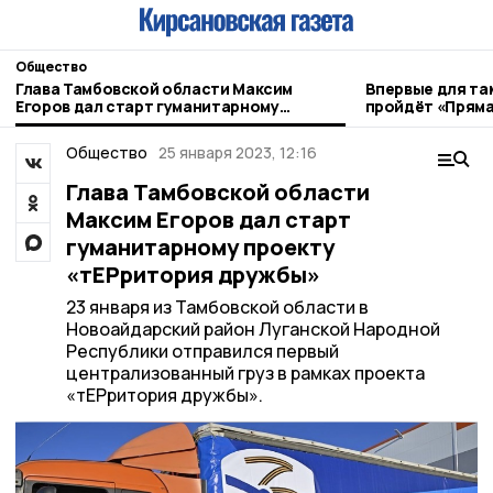
Общество
Глава Тамбовской области Максим
Впервые для та
Егоров дал старт гуманитарному
пройдёт «Пряма
проекту «тЕРритория дружбы»
Общество
25 января 2023, 12:16
Глава Тамбовской области
Максим Егоров дал старт
гуманитарному проекту
«тЕРритория дружбы»
23 января из Тамбовской области в
Новоайдарский район Луганской Народной
Республики отправился первый
централизованный груз в рамках проекта
«тЕРритория дружбы».