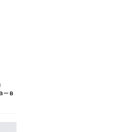
й
 — в