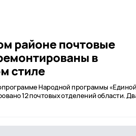
ом районе почтовые
ремонтированы в
м стиле
ропрограмме Народной программы «Едино
овано 12 почтовых отделений области. Два