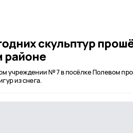
годних скульптур прошё
 районе
ом учреждении № 7 в посёлке Полевом пр
гур из снега.