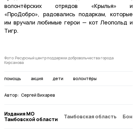
волонтёрских отрядов «Крылья» и
«ПроДобро», радовались подаркам, которые
им вручали любимые герои — кот Леопольд и
Тигр.
Фото: Ресурсный центр поддержки добровольчества города
Кирсанова
помощь
акция
дети
волонтёры
Автор:
Сергей Вихарев
Издания МО
Тамбовская область
Бонд
Тамбовской области