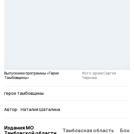
Выпускники программы «Герои
Фото: архив Сергея
Тамбовщины»
Чернова
герои тамбовщины
Автор:
Наталия Шаталина
Издания МО
Тамбовская область
Бонд
Тамбовской области