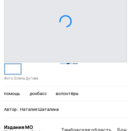
Фото: Елена Дутова
помощь
донбасс
волонтёры
Автор:
Наталия Шаталина
Издания МО
Тамбовская область
Бонд