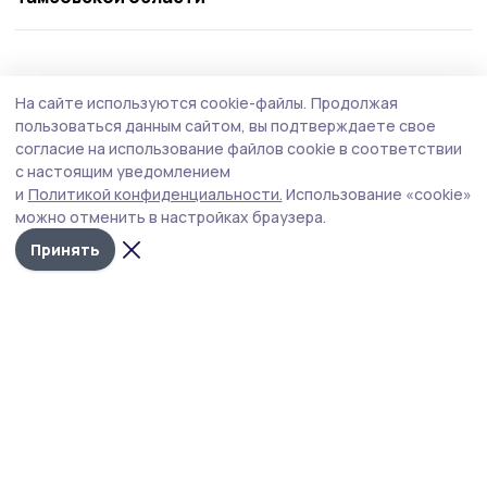
Общество
Вчера, 13:06
На сайте используются cookie-файлы.
Продолжая
Евгений Первышов провёл приём граждан в
пользоваться данным сайтом, вы подтверждаете свое
филиале фонда «Защитники Отечества»
согласие на использование файлов cookie в соответствии
с настоящим уведомлением
К главе Тамбовской области Евгению Первышову на
и
Политикой конфиденциальности.
Использование «cookie»
приём обратились участники СВО и члены их семей.
можно отменить в настройках браузера.
Принять