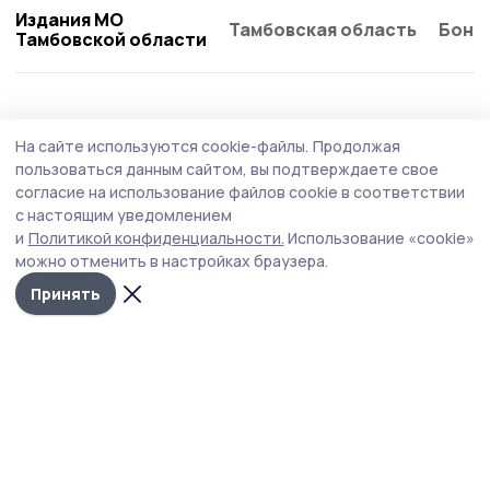
Издания МО
Тамбовская область
Бонд
Тамбовской области
Общество
Вчера, 11:11
На сайте используются cookie-файлы.
Продолжая
Тамбовчане активно сообщали о
пользоваться данным сайтом, вы подтверждаете свое
проблемах в области благоустройства и
согласие на использование файлов cookie в соответствии
с настоящим уведомлением
содержания дорог
и
Политикой конфиденциальности.
Использование «cookie»
На минувшей неделе, с 25 по 31 июля, сотрудники
можно отменить в настройках браузера.
Центра управления регионом Тамбовской области
Принять
обработали и передали на исполнение 1143 сообщения
от жителей.