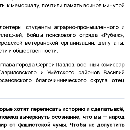
ты к мемориалу, почтили память воинов минутой
олонтёры, студенты аграрно-промышленного и
олледжей, бойцы поискового отряда «Рубеж»,
ородской ветеранской организации, депутаты,
сти и общественности.
глава города Сергей Павлов, военный комиссар
 Гавриловского и Умётского районов Василий
рсановского благочиннического округа отец
торые хотят переписать историю и сделать всё,
ловека вычеркнуть осознание, что мы — народ
мир от фашистской чумы. Чтобы не допустить