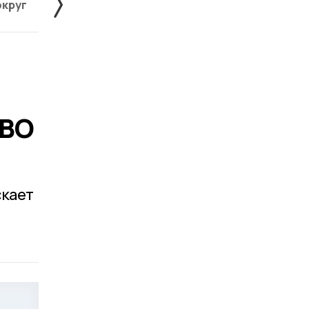
округ
Жердевский округ
Знаменский округ
СВО
скает