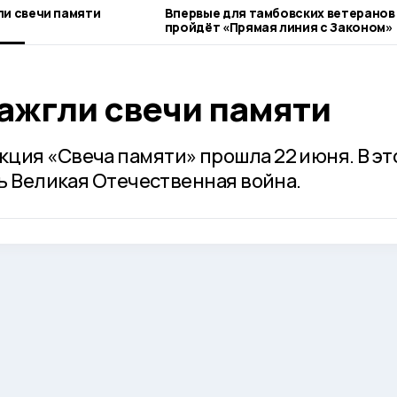
ли свечи памяти
Впервые для тамбовских ветеранов
пройдёт «Прямая линия с Законом»
ажгли свечи памяти
ция «Свеча памяти» прошла 22 июня. В эт
сь Великая Отечественная война.