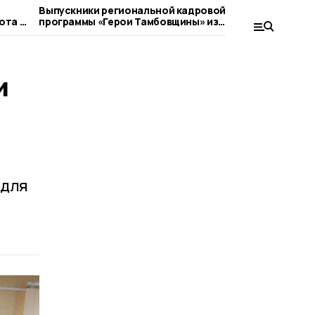
Выпускники региональной кадровой
Евгений Пер
ота в
программы «Герои Тамбовщины» из
граждан в
Кирсанова получили дипломы
Отечеств
и
 для