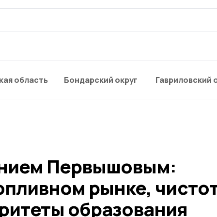
кая область
Бондарский округ
Гавриловский 
ением Первышовым:
опливном рынке, чистот
оритеты образования