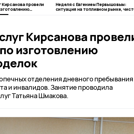
г Кирсанова провели
Неделя с Евгением Первышовым:
изготовлению
ситуация на топливном рынке, чист
лок
городе и приоритеты образования
услуг Кирсанова провел
 по изготовлению
оделок
допечных отделения дневного пребывания
та и инвалидов. Занятие проводила
луг Татьяна Шмакова.