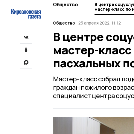
Общество
В центре соцуслу
мастер-класс по 
пасхальных поде
Общество
23 апреля 2022, 11:12
В центре соц
мастер-класс
пасхальных п
Мастер-класс собрал по
граждан пожилого возрас
специалист центра соцус