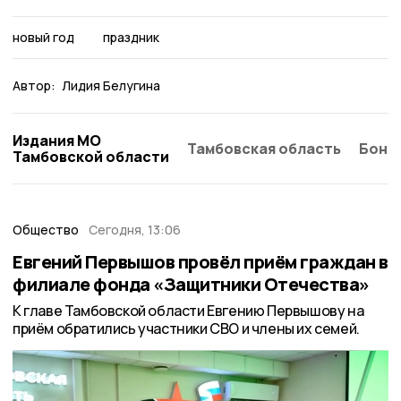
новый год
праздник
Автор:
Лидия Белугина
Издания МО
Тамбовская область
Бонд
Тамбовской области
Общество
Сегодня, 13:06
Евгений Первышов провёл приём граждан в
филиале фонда «Защитники Отечества»
К главе Тамбовской области Евгению Первышову на
приём обратились участники СВО и члены их семей.