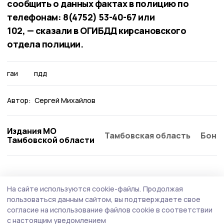
сообщить о данных фактах в полицию по
телефонам: 8(4752) 53-40-67 или
102, — сказали в ОГИБДД кирсановского
отдела полиции.
гаи
пдд
Автор:
Сергей Михайлов
Издания МО
Тамбовская область
Бонд
Тамбовской области
Общество
5 августа , 13:06
На сайте используются cookie-файлы.
Продолжая
Впервые для тамбовских ветеранов СВО
пользоваться данным сайтом, вы подтверждаете свое
пройдёт «Прямая линия с Законом»
согласие на использование файлов cookie в соответствии
с настоящим уведомлением