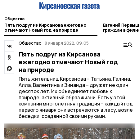
Общество
Пять подруг из Кирсанова ежегодно
Евгений Первышов 
отмечают Новый год на природе
граждан в фили
Отечества»
Общество
8 января 2022, 09:05
Пять подруг из Кирсанова
ежегодно отмечают Новый год
на природе
Пять жительниц Кирсанова – Татьяна, Галина,
Алла, Валентина и Зинаида – дружат не один
десяток лет. Их объединяет любовь к
природе, активный образ жизни. Есть у этой
компании многолетняя традиция – каждый год
первого января они встречаются в лесу, возле
беседки, созданной своими руками.