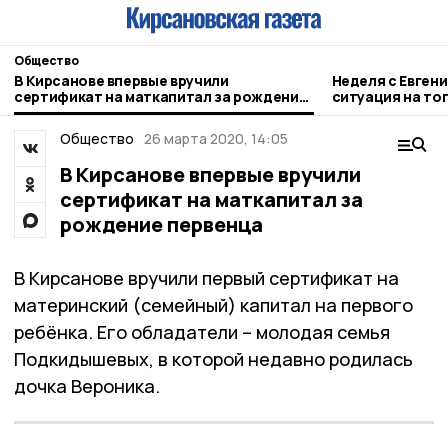
Общество
В Кирсанове впервые вручили
Неделя с Евген
сертификат на маткапитал за рождение
ситуация на то
первенца
городе и приор
Общество
26 марта 2020, 14:05
В Кирсанове впервые вручили
сертификат на маткапитал за
рождение первенца
В Кирсанове вручили первый сертификат на
материнский (семейный) капитал на первого
ребёнка. Его обладатели – молодая семья
Подкидышевых, в которой недавно родилась
дочка Вероника.