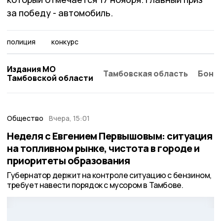
за победу - автомобиль.
полиция
конкурс
Издания МО
Тамбовская область
Бонд
Тамбовской области
Общество
Вчера, 15:01
Неделя с Евгением Первышовым: ситуация
на топливном рынке, чистота в городе и
приоритеты образования
Губернатор держит на контроле ситуацию с бензином,
требует навести порядок с мусором в Тамбове.