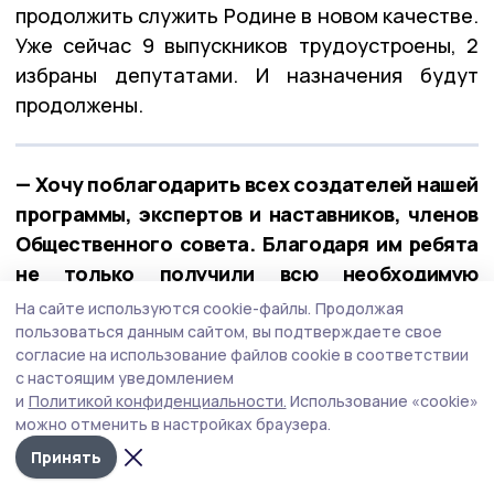
продолжить служить Родине в новом качестве.
Уже сейчас 9 выпускников трудоустроены, 2
избраны депутатами. И назначения будут
продолжены.
— Хочу поблагодарить всех создателей нашей
программы, экспертов и наставников, членов
Общественного совета. Благодаря им ребята
не только получили всю необходимую
информацию, но и приобрели ценный
На сайте используются cookie-файлы.
Продолжая
практический опыт, — отметил губернатор.
пользоваться данным сайтом, вы подтверждаете свое
согласие на использование файлов cookie в соответствии
с настоящим уведомлением
Сохранение исторической памяти
и
Политикой конфиденциальности.
Использование «cookie»
можно отменить в настройках браузера.
Глава области в завершение недели провёл
Принять
первое заседание Попечительского совета