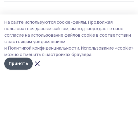
Общество
5 августа , 09:03
На сайте используются cookie-файлы.
Продолжая
В Кирсановском округе проверили
пользоваться данным сайтом, вы подтверждаете свое
обеспечение прав осуждённых
согласие на использование файлов cookie в соответствии
с настоящим уведомлением
Уполномоченный по правам человека и члены
и
Политикой конфиденциальности.
Использование «cookie»
Общественной наблюдательной комиссии посетили
можно отменить в настройках браузера.
учреждение КП-2 в Кирсановском округе.
Принять