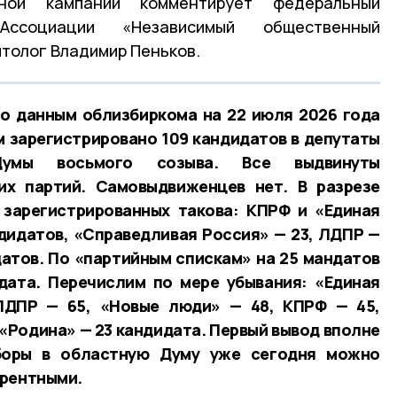
ьной кампании комментирует федеральный
Ассоциации «Независимый общественный
итолог Владимир Пеньков.
По данным облизбиркома на 22 июля 2026 года
 зарегистрировано 109 кандидатов в депутаты
Думы восьмого созыва. Все выдвинуты
их партий. Самовыдвиженцев нет. В разрезе
 зарегистрированных такова: КПРФ и «Единая
дидатов, «Справедливая Россия» — 23, ЛДПР —
датов. По «партийным спискам» на 25 мандатов
дата. Перечислим по мере убывания: «Единая
ЛДПР — 65, «Новые люди» — 48, КПРФ — 45,
 «Родина» — 23 кандидата. Первый вывод вполне
ыборы в областную Думу уже сегодня можно
урентными.