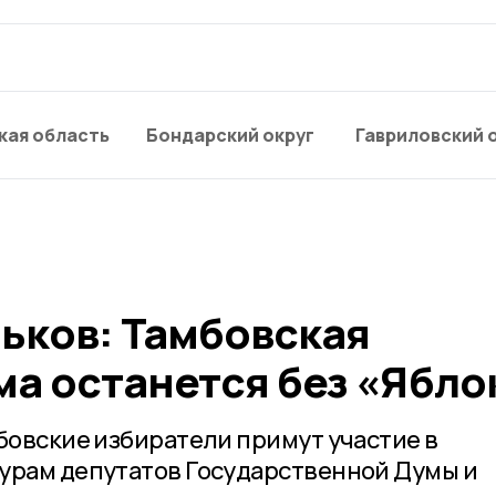
кая область
Бондарский округ
Гавриловский 
ьков: Тамбовская
ма останется без «Ябло
мбовские избиратели примут участие в
урам депутатов Государственной Думы и