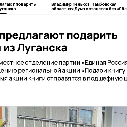
лагают подарить
Владимир Пеньков: Тамбовская
Луганска
областная Дума останется без «Ябл
предлагают подарить
 из Луганска
местное отделение партии «Единая Росси
дению региональной акции «Подари книгу
емя акции книги отправятся в подшефную 