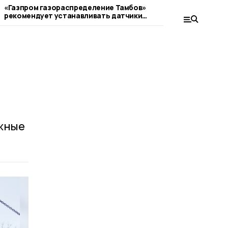
«Газпром газораспределение Тамбов»
Арендные дома п
рекомендует устанавливать датчики
Жердевке
загазованности
ажные