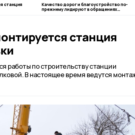
ся станция
Качество дорог и благоустройство по-
прежнему лидируют в обращениях
тамбовчан в органы власти
монтируется станция
ки
я работы по строительству станции
олковой. В настоящее время ведутся монт