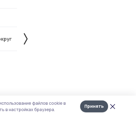
округ
Жердевский округ
Знаменский округ
Лента
10
использование файлов cookie в
новостей
Принять
ь в настройках браузера.