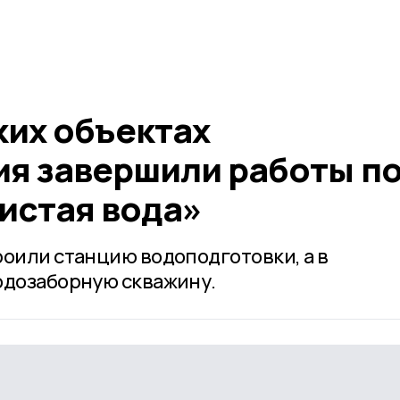
ких объектах
я завершили работы п
истая вода»
роили станцию водоподготовки, а в
одозаборную скважину.