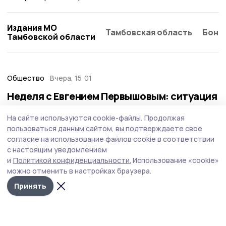
Издания МО
Тамбовская область
Бонд
Тамбовской области
Общество
Вчера, 15:01
Неделя с Евгением Первышовым: ситуация
на топливном рынке, чистота в городе и
На сайте используются cookie-файлы.
Продолжая
приоритеты образования
пользоваться данным сайтом, вы подтверждаете свое
Губернатор держит на контроле ситуацию с бензином,
согласие на использование файлов cookie в соответствии
требует навести порядок с мусором в Тамбове.
с настоящим уведомлением
и
Политикой конфиденциальности.
Использование «cookie»
можно отменить в настройках браузера.
Принять