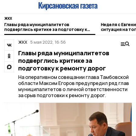
ЖКХ
Главы ряда муниципалитетов
Неделя с Евген
подверглись критике за подготовку к
ситуация на то
ремонту дорог
городе и приор
ЖКХ
5 мая 2022, 16:56
Главы ряда муниципалитетов
подверглись критике за
подготовку к ремонту дорог
На оперативном совещании глава Тамбовской
области Максим Егоров предупредил ряд глав
муниципалитетов о личной ответственности
за срыв подготовки к ремонту дорог.