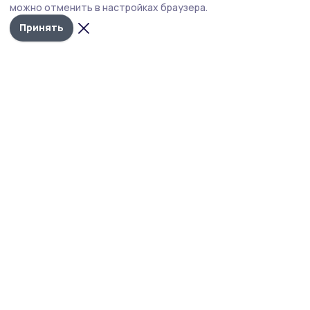
можно отменить в настройках браузера.
Принять
Фото: пресс-служба регионального УМВД
За прошедшие выходные дни, 1 и 2 августа,
на территории Тамбовской области
зарегистрировано два дорожно-транспортных
происшествия, в которых два человека