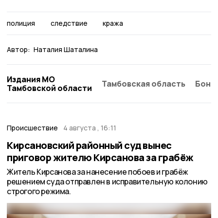
полиция
следствие
кража
Автор:
Наталия Шаталина
Издания МО
Тамбовская область
Бонд
Тамбовской области
Происшествие
4 августа , 16:11
Кирсановский районный суд вынес
приговор жителю Кирсанова за грабёж
Житель Кирсанова за нанесение побоев и грабёж
решением суда отправлен в исправительную колонию
строгого режима.