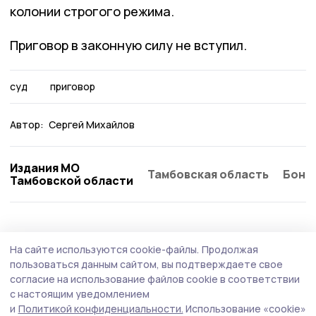
колонии строгого режима.
Приговор в законную силу не вступил.
суд
приговор
Автор:
Сергей Михайлов
Издания МО
Тамбовская область
Бонд
Тамбовской области
Происшествие
4 августа , 11:11
На сайте используются cookie-файлы.
Продолжая
В ДТП на автотрассе в Кирсановском
пользоваться данным сайтом, вы подтверждаете свое
округе пострадал мотоциклист
согласие на использование файлов cookie в соответствии
с настоящим уведомлением
Автоавария произошла 1 августа на 85 км автодороги
и
Политикой конфиденциальности.
Использование «cookie»
«Тамбов - Пенза», возле так называемого «Родничка».