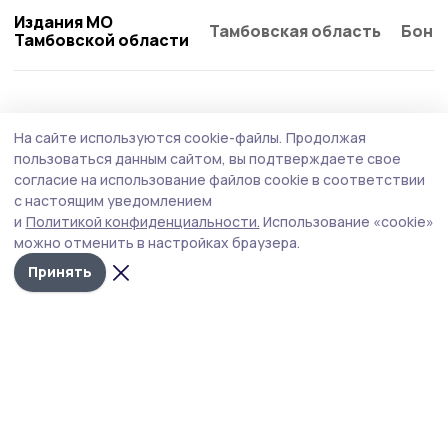
Издания МО
Тамбовская область
Бонд
Тамбовской области
Происшествие
4 августа , 11:11
На сайте используются cookie-файлы.
Продолжая
В ДТП на автотрассе в Кирсановском
пользоваться данным сайтом, вы подтверждаете свое
округе пострадал мотоциклист
согласие на использование файлов cookie в соответствии
с настоящим уведомлением
Автоавария произошла 1 августа на 85 км автодороги
и
Политикой конфиденциальности.
Использование «cookie»
«Тамбов - Пенза», возле так называемого «Родничка».
можно отменить в настройках браузера.
Принять