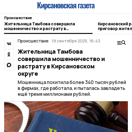
Происшествие
Жительница Тамбова совершила
Кирсановский р
мошенничество и растрату в
приговор жител
Кирсановском округе
Происшествие
19 сентября 2025, 16:43
Жительница Тамбова
совершила мошенничество и
растрату в Кирсановском
округе
Мошенница похитила более 340 тысяч рублей
в фирмах, где работала, и пыталась завладеть
ещё тремя миллионами рублей.