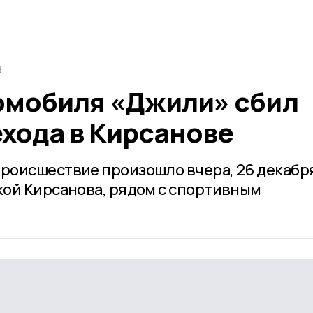
6
омобиля «Джили» сбил
хода в Кирсанове
оисшествие произошло вчера, 26 декабря
ой Кирсанова, рядом с спортивным