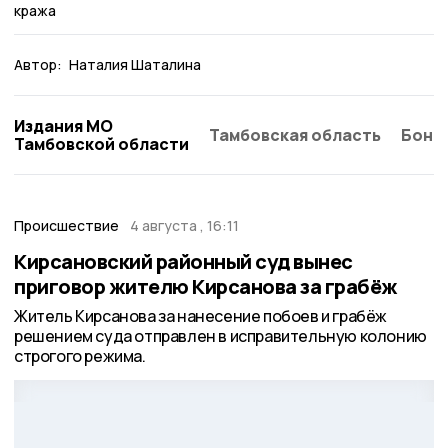
кража
Автор:
Наталия Шаталина
Издания МО
Тамбовская область
Бонд
Тамбовской области
Происшествие
4 августа , 16:11
Кирсановский районный суд вынес
приговор жителю Кирсанова за грабёж
Житель Кирсанова за нанесение побоев и грабёж
решением суда отправлен в исправительную колонию
строгого режима.