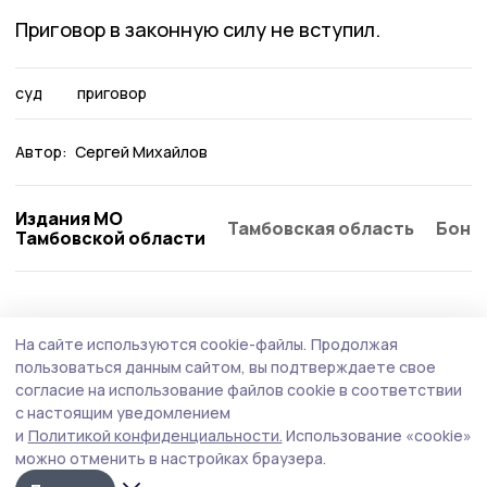
Приговор в законную силу не вступил.
суд
приговор
Автор:
Сергей Михайлов
Издания МО
Тамбовская область
Бонд
Тамбовской области
Происшествие
4 августа , 11:11
На сайте используются cookie-файлы.
Продолжая
В ДТП на автотрассе в Кирсановском
пользоваться данным сайтом, вы подтверждаете свое
округе пострадал мотоциклист
согласие на использование файлов cookie в соответствии
с настоящим уведомлением
Автоавария произошла 1 августа на 85 км автодороги
и
Политикой конфиденциальности.
Использование «cookie»
«Тамбов - Пенза», возле так называемого «Родничка».
можно отменить в настройках браузера.