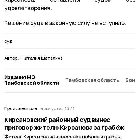
удовлетворения.
Решение суда в законную силу не вступило.
суд
Автор:
Наталия Шаталина
Издания МО
Тамбовская область
Бонд
Тамбовской области
Происшествие
4 августа , 16:11
Кирсановский районный суд вынес
приговор жителю Кирсанова за грабёж
Житель Кирсанова за нанесение побоев и грабёж