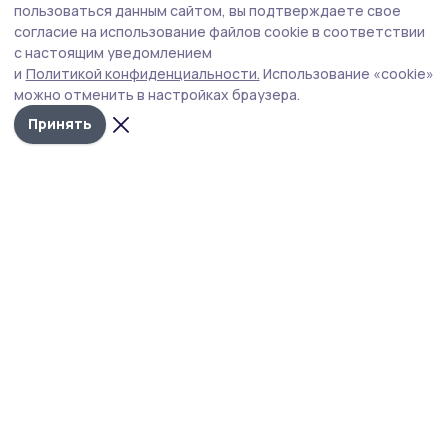
В ДТП на автотрассе в Кирсановском
пользоваться данным сайтом, вы подтверждаете свое
округе пострадал мотоциклист
согласие на использование файлов cookie в соответствии
с настоящим уведомлением
Автоавария произошла 1 августа на 85 км автодороги
и
Политикой конфиденциальности.
Использование «cookie»
«Тамбов - Пенза», возле так называемого «Родничка».
можно отменить в настройках браузера.
Принять
Фото: пресс-служба регионального УМВД
За прошедшие выходные дни, 1 и 2 августа,