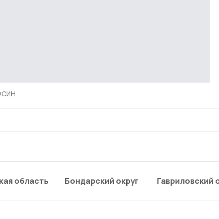
УФСИН
кая область
Бондарский округ
Гавриловский 