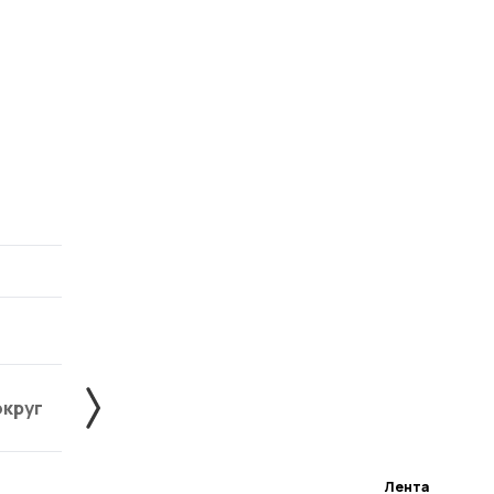
округ
Жердевский округ
Знаменский округ
Лента