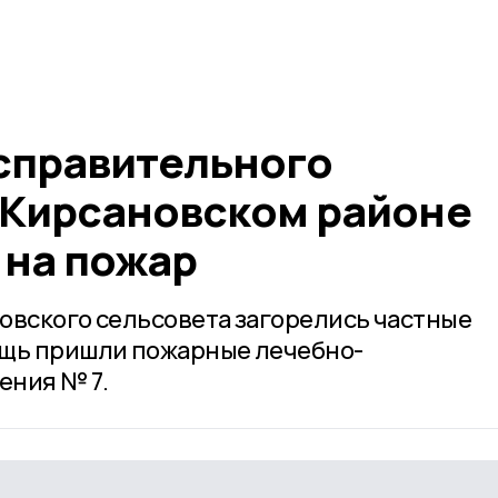
справительного
 Кирсановском районе
 на пожар
овского сельсовета загорелись частные
ощь пришли пожарные лечебно-
ения № 7.