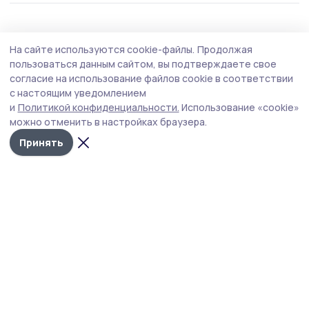
Происшествие
4 августа , 11:11
На сайте используются cookie-файлы.
Продолжая
В ДТП на автотрассе в Кирсановском
пользоваться данным сайтом, вы подтверждаете свое
округе пострадал мотоциклист
согласие на использование файлов cookie в соответствии
с настоящим уведомлением
Автоавария произошла 1 августа на 85 км автодороги
и
Политикой конфиденциальности.
Использование «cookie»
«Тамбов - Пенза», возле так называемого «Родничка».
можно отменить в настройках браузера.
Принять