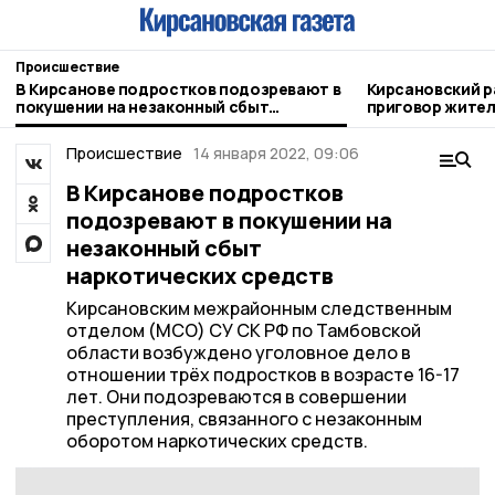
Происшествие
В Кирсанове подростков подозревают в
Кирсановский р
покушении на незаконный сбыт
приговор жител
наркотических средств
Происшествие
14 января 2022, 09:06
В Кирсанове подростков
подозревают в покушении на
незаконный сбыт
наркотических средств
Кирсановским межрайонным следственным
отделом (МСО) СУ СК РФ по Тамбовской
области возбуждено уголовное дело в
отношении трёх подростков в возрасте 16-17
лет. Они подозреваются в совершении
преступления, связанного с незаконным
оборотом наркотических средств.