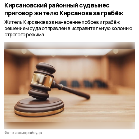
Кирсановский районный суд вынес
приговор жителю Кирсанова за грабёж
Житель Кирсанова за нанесение побоев и грабёж
решением суда отправлен в исправительную колонию
строгого режима.
Фото: архив райсуда