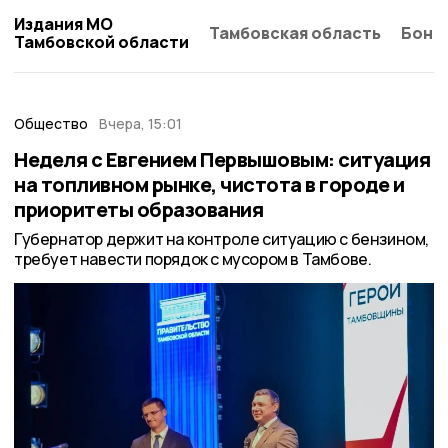
Издания МО
Тамбовская область
Бонд
Тамбовской области
Общество
Вчера, 15:01
Неделя с Евгением Первышовым: ситуация
на топливном рынке, чистота в городе и
приоритеты образования
Губернатор держит на контроле ситуацию с бензином,
требует навести порядок с мусором в Тамбове.