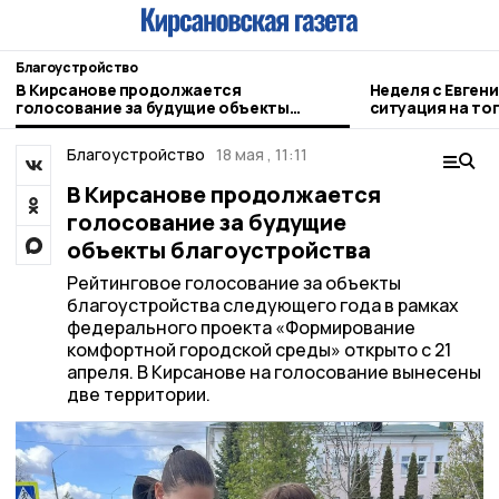
Благоустройство
В Кирсанове продолжается
Неделя с Евген
голосование за будущие объекты
ситуация на то
благоустройства
городе и приор
Благоустройство
18 мая , 11:11
В Кирсанове продолжается
голосование за будущие
объекты благоустройства
Рейтинговое голосование за объекты
благоустройства следующего года в рамках
федерального проекта «Формирование
комфортной городской среды» открыто с 21
апреля. В Кирсанове на голосование вынесены
две территории.