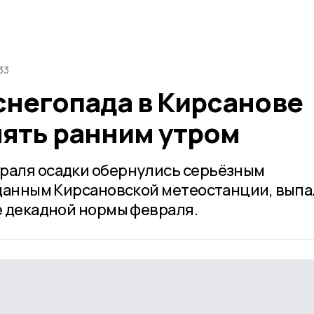
33
снегопада в Кирсанове
нять ранним утром
враля осадки обернулись серьёзным
 данным Кирсановской метеостанции, выпа
е декадной нормы февраля.