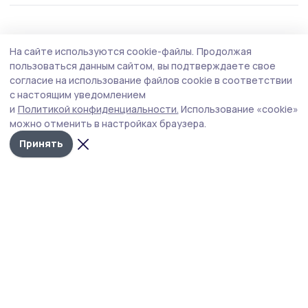
Благоустройство
4 августа , 09:02
На сайте используются cookie-файлы.
Продолжая
Кирсановцы могут задать интересующие
пользоваться данным сайтом, вы подтверждаете свое
их вопросы министру ТЭК и ЖКХ
согласие на использование файлов cookie в соответствии
с настоящим уведомлением
Тамбовской области Константину
и
Политикой конфиденциальности.
Использование «cookie»
Шульгину
можно отменить в настройках браузера.
Министр ТЭК и ЖКХ Тамбовской области Константин
Принять
Шульгин в прямом эфире 4 августа на телеканале
«Россия 24» ответит на вопросы жителей региона.