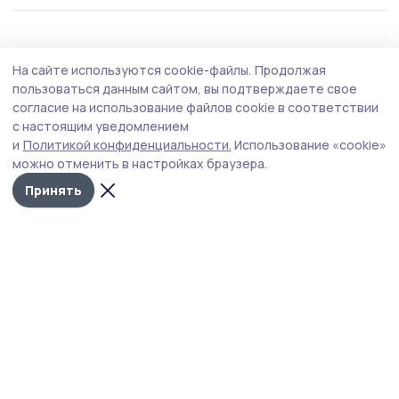
Здравоохранение
Вчера, 09:11
На сайте используются cookie-файлы.
Продолжая
Медицинский психолог объяснила
пользоваться данным сайтом, вы подтверждаете свое
жительницам Кирсанова как уберечься от
согласие на использование файлов cookie в соответствии
с настоящим уведомлением
жары
и
Политикой конфиденциальности.
Использование «cookie»
В территориальном отделе центра занятости
можно отменить в настройках браузера.
населения города Кирсанова и Кирсановского округа
Принять
провели мероприятие для женщин, находящихся в
поиске работы. Встречу организовали по проекту
«Здрайверы» и в рамках деятельности женского клуба
«Будь успешной».