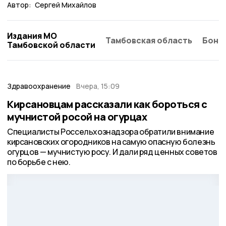
Автор:
Сергей Михайлов
Издания МО
Тамбовская область
Бонд
Тамбовской области
Здравоохранение
Вчера, 15:09
Кирсановцам рассказали как бороться с
мучнистой росой на огурцах
Специалисты Россельхознадзора обратили внимание
кирсановских огородников на самую опасную болезнь
огурцов — мучнистую росу. И дали ряд ценных советов
по борьбе с нею.