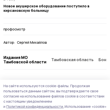
Новое акушерское оборудование поступило в
кирсановскую больницу
профосмотр
Автор:
Сергей Михайлов
Издания МО
Тамбовская область
Бонд
Тамбовской области
Здравоохранение
7 августа , 15:09
На сайте используются cookie-файлы.
Продолжая
Кирсановцам рассказали как бороться с
пользоваться данным сайтом, вы подтверждаете свое
мучнистой росой на огурцах
согласие на использование файлов cookie в соответствии
с настоящим уведомлением
Специалисты Россельхознадзора обратили внимание
и
Политикой конфиденциальности.
Использование «cookie»
кирсановских огородников на самую опасную болезнь