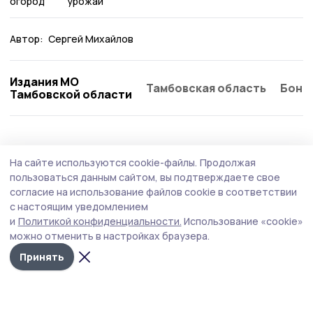
огород
урожай
Автор:
Сергей Михайлов
Издания МО
Тамбовская область
Бонд
Тамбовской области
Здравоохранение
Вчера, 09:11
На сайте используются cookie-файлы.
Продолжая
Медицинский психолог объяснила
пользоваться данным сайтом, вы подтверждаете свое
жительницам Кирсанова как уберечься от
согласие на использование файлов cookie в соответствии
с настоящим уведомлением
жары
и
Политикой конфиденциальности.
Использование «cookie»
В территориальном отделе центра занятости
можно отменить в настройках браузера.
населения города Кирсанова и Кирсановского округа
Принять
провели мероприятие для женщин, находящихся в
поиске работы. Встречу организовали по проекту
«Здрайверы» и в рамках деятельности женского клуба
«Будь успешной».