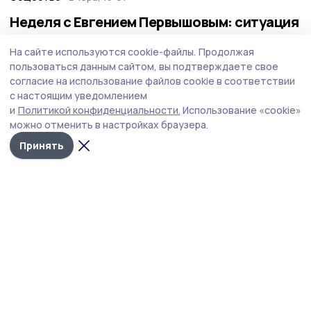
Неделя с Евгением Первышовым: ситуация
на топливном рынке, чистота в городе и
На сайте используются cookie-файлы.
Продолжая
приоритеты образования
пользоваться данным сайтом, вы подтверждаете свое
Губернатор держит на контроле ситуацию с бензином,
согласие на использование файлов cookie в соответствии
требует навести порядок с мусором в Тамбове.
с настоящим уведомлением
и
Политикой конфиденциальности.
Использование «cookie»
можно отменить в настройках браузера.
Принять
Фото: Павел Васильев