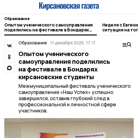
Образование
Опытом ученического самоуправления
Неделя с Евген
поделились на фестивале в Бондарях
ситуация на то
кирсановские студенты
городе и приор
Образование
11 декабря 2025, 17:11
Опытом ученического
самоуправления поделились
на фестивале в Бондарях
кирсановские студенты
Межмуниципальный фестиваль ученического
самоуправления «Наш Успех» успешно
завершился, оставив глубокий след в
профессиональной и личностной сфере
участников.